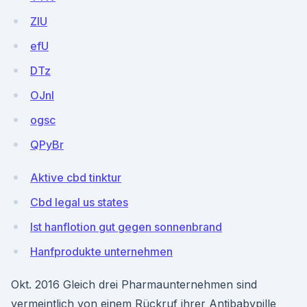
ZIU
efU
DTz
OJnl
ogsc
QPyBr
Aktive cbd tinktur
Cbd legal us states
Ist hanflotion gut gegen sonnenbrand
Hanfprodukte unternehmen
Okt. 2016 Gleich drei Pharmaunternehmen sind
vermeintlich von einem Rückruf ihrer Antibabypille