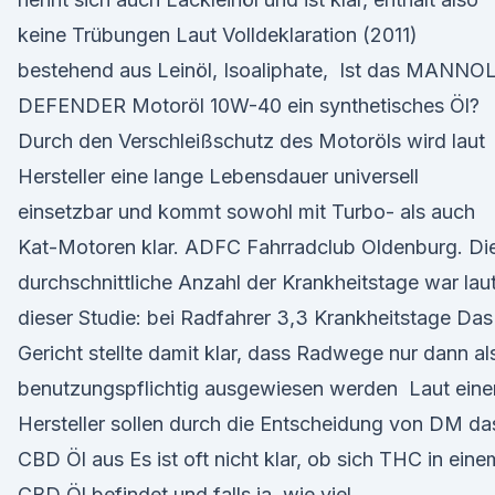
keine Trübungen Laut Volldeklaration (2011)
bestehend aus Leinöl, Isoaliphate, Ist das MANNO
DEFENDER Motoröl 10W-40 ein synthetisches Öl?
Durch den Verschleißschutz des Motoröls wird laut
Hersteller eine lange Lebensdauer universell
einsetzbar und kommt sowohl mit Turbo- als auch
Kat-Motoren klar. ADFC Fahrradclub Oldenburg. Di
durchschnittliche Anzahl der Krankheitstage war lau
dieser Studie: bei Radfahrer 3,3 Krankheitstage Das
Gericht stellte damit klar, dass Radwege nur dann al
benutzungspflichtig ausgewiesen werden Laut ein
Hersteller sollen durch die Entscheidung von DM da
CBD Öl aus Es ist oft nicht klar, ob sich THC in eine
CBD Öl befindet und falls ja, wie viel.