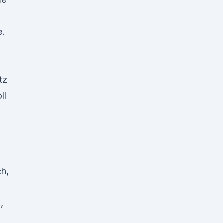
e.
tz
ll
ch,
,