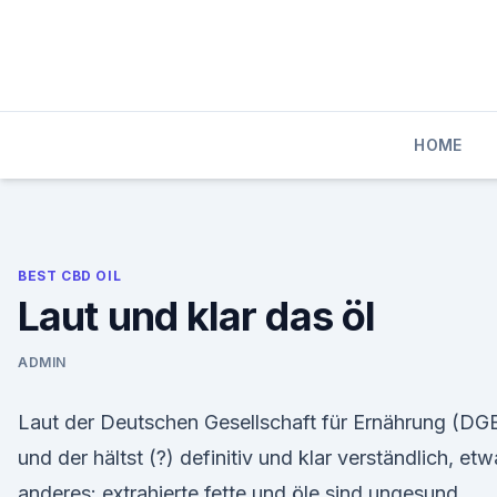
Skip
to
content
HOME
BEST CBD OIL
Laut und klar das öl
ADMIN
Laut der Deutschen Gesellschaft für Ernährung (DG
und der hältst (?) definitiv und klar verständlich, et
anderes: extrahierte fette und öle sind ungesund.