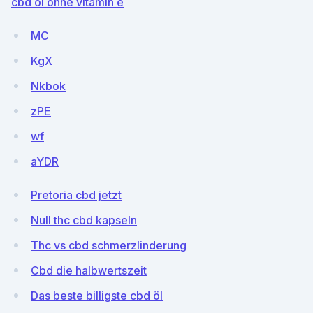
cbd öl ohne vitamin e
MC
KgX
Nkbok
zPE
wf
aYDR
Pretoria cbd jetzt
Null thc cbd kapseln
Thc vs cbd schmerzlinderung
Cbd die halbwertszeit
Das beste billigste cbd öl